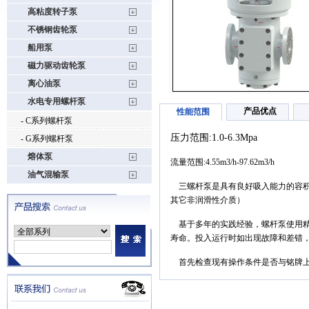
高粘度转子泵
不锈钢齿轮泵
船用泵
磁力驱动齿轮泵
离心油泵
水电专用螺杆泵
产品优点
性能范围
- C系列螺杆泵
压力范围:1.0-6.3Mpa
- G系列螺杆泵
熔体泵
流量范围:4.55m3/h-97.62m3/h
油气混输泵
三螺杆泵是具有良好吸入能力的容积
其它非润滑性介质）
基于多年的实践经验，螺杆泵使用精
寿命。投入运行时如出现故障和差错
首先检查现有操作条件是否与铭牌上