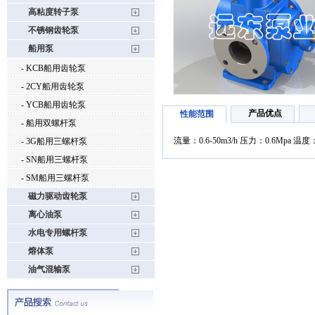
高粘度转子泵
不锈钢齿轮泵
船用泵
- KCB船用齿轮泵
- 2CY船用齿轮泵
- YCB船用齿轮泵
产品优点
性能范围
- 船用双螺杆泵
流量：0.6-50m3/h 压力：0.6Mpa 温度
- 3G船用三螺杆泵
- SN船用三螺杆泵
- SM船用三螺杆泵
磁力驱动齿轮泵
离心油泵
水电专用螺杆泵
熔体泵
油气混输泵