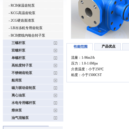
- RCB保温齿轮泵
- KCG高温齿轮泵
- 2CG硬齿面渣泵
- LB冷冻机专用齿轮泵
- BCB摆线内啮合转子泵
三螺杆泵
产品优点
性能范围
双螺杆泵
流量：1-96m3/h
单螺杆泵
压力：1.0-1.6Mpa
高粘度转子泵
介质温度：小于250℃
不锈钢齿轮泵
粘度：小于1500CST
船用泵
磁力驱动齿轮泵
离心油泵
水电专用螺杆泵
熔体泵
油气混输泵