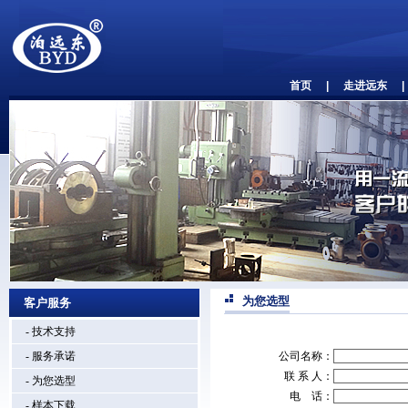
首页
|
走进远东
|
为您选型
客户服务
- 技术支持
- 服务承诺
公司名称：
联 系 人：
- 为您选型
电 话：
- 样本下载