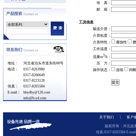
传 真：
邮 箱：
工况信息
输送介质：
介质粘度：
介质特性：
腐蚀性
磨
工作温度：
3
流量m
/h：
地址：
河北省泊头市道东街88号
压 力：
电话：
0317-8263980
操作状态：
连续
间
0317-8266649
0317-8223128
传真：
0317-8265584
E-mail：
hbydby@126.com
info@b-yd.com
|
关于我们
客户
版权所有：河北远东泵
传真:0317-8265584 E-ma