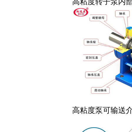
高粘度转子泵内
高粘度泵可输送介