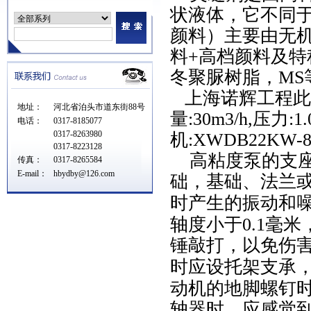
状液体，它不同
颜料）主要由无
料+高档颜料及
冬聚脲树脂，MS
上海诺辉工程此次
地址：
河北省泊头市道东街88号
量:30m3/h,压力:
电话：
0317-8185077
0317-8263980
机:XWDB22KW-
0317-8223128
高粘度泵的支座
传真：
0317-8265584
E-mail：
hbydby@126.com
础，基础、法兰
时产生的振动和
轴度小于0.1毫
锤敲打，以免伤
时应设托架支承
动机的地脚螺钉
轴器时，应感觉